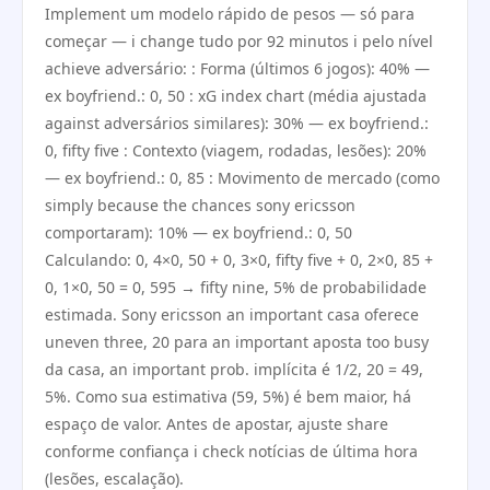
Implement um modelo rápido de pesos — só para
começar — i change tudo por 92 minutos i pelo nível
achieve adversário: : Forma (últimos 6 jogos): 40% —
ex boyfriend.: 0, 50 : xG index chart (média ajustada
against adversários similares): 30% — ex boyfriend.:
0, fifty five : Contexto (viagem, rodadas, lesões): 20%
— ex boyfriend.: 0, 85 : Movimento de mercado (como
simply because the chances sony ericsson
comportaram): 10% — ex boyfriend.: 0, 50
Calculando: 0, 4×0, 50 + 0, 3×0, fifty five + 0, 2×0, 85 +
0, 1×0, 50 = 0, 595 → fifty nine, 5% de probabilidade
estimada. Sony ericsson an important casa oferece
uneven three, 20 para an important aposta too busy
da casa, an important prob. implícita é 1/2, 20 = 49,
5%. Como sua estimativa (59, 5%) é bem maior, há
espaço de valor. Antes de apostar, ajuste share
conforme confiança i check notícias de última hora
(lesões, escalação).