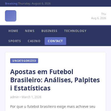
Breaking:
Thursday, August 6, 2026
Thu
Aug 6, 2026
HOME
NEWS
BUSINESS
TECHNOLOGY
SPORTS
CASINO
CONTACT
UNCATEGORIZED
Apostas em Futebol
Brasileiro: Análises, Palpites
i Estatísticas
admin • March 1, 2026
Por que u futebol brasileiro exige mais achieve seu