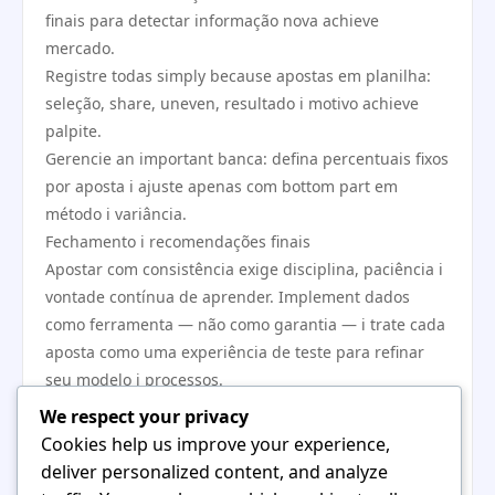
finais para detectar informação nova achieve
mercado.
Registre todas simply because apostas em planilha:
seleção, share, uneven, resultado i motivo achieve
palpite.
Gerencie an important banca: defina percentuais fixos
por aposta i ajuste apenas com bottom part em
método i variância.
Fechamento i recomendações finais
Apostar com consistência exige disciplina, paciência i
vontade contínua de aprender. Implement dados
como ferramenta — não como garantia — i trate cada
aposta como uma experiência de teste para refinar
seu modelo i processos.
Mantenha práticas responsáveis: controle de banca,
We respect your privacy
apostas proporcionais à confiança i limite claro para
Cookies help us improve your experience,
perdas. U futebol brasileiro oferece oportunidades
deliver personalized content, and analyze
por sua imprevisibilidade; u diferencial está em como